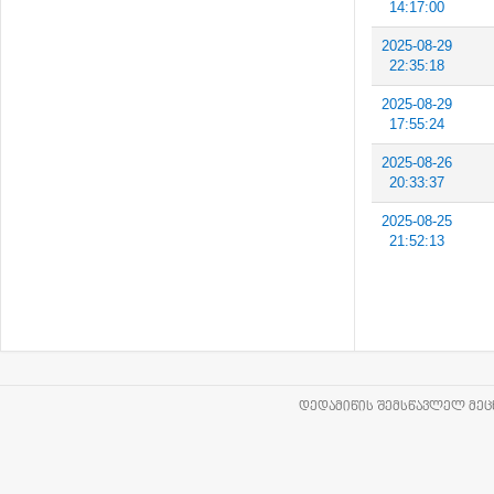
14:17:00
2025-08-29
22:35:18
2025-08-29
17:55:24
2025-08-26
20:33:37
2025-08-25
21:52:13
ᲓᲔᲓᲐᲛᲘᲬᲘᲡ ᲨᲔᲛᲡᲬᲐᲕᲚᲔᲚ ᲛᲔᲪᲜ