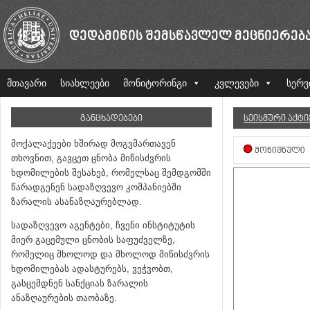
ᲓᲔᲓᲐᲛᲘᲬᲘᲡ ᲨᲔᲛᲡᲬᲐᲕᲚᲔᲚ ᲛᲔᲪᲜᲘᲔᲠᲔᲑ
მთავარი
სიახლეები
მონიტორინგი
კვლევები
სერვ
ᲒᲐᲜᲪᲮᲐᲓᲔᲑᲔᲑᲘ
ᲡᲔᲘᲡᲛᲣᲠᲘ ᲐᲥᲢ
მოქალაქეები ხშირად მოგვმართავენ
ᲛᲝᲜᲘᲨᲜᲣᲚᲘ
თხოვნით, გავცეთ ცნობა მიწისძვრის
ხდომილების შესახებ, რომელსაც შემდგომში
წარადგენენ სადაზღვევო კომპანიებში
ზარალის ასანაზღაურებლად.
სადაზღვევო აგენტები, ჩვენი ინსტიტუტის
მიერ გაცემული ცნობის საფუძველზე,
რომელიც მხოლოდ და მხოლოდ მიწისძვრის
ხდომილებას ადასტურებს, ვეჭვობთ,
გასცემდნენ სანქციას ზარალის
ანაზღაურების თაობაზე.