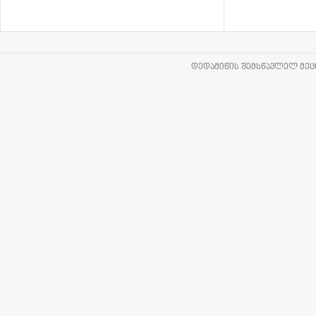
ᲓᲔᲓᲐᲛᲘᲬᲘᲡ ᲨᲔᲛᲡᲬᲐᲕᲚᲔᲚ ᲛᲔᲪᲜ