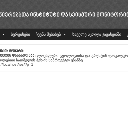
ᲜᲘᲔᲠᲔᲑᲐᲗᲐ ᲘᲜᲡᲢᲘᲢᲣᲢᲘ ᲓᲐ ᲡᲔᲘᲡᲛᲣᲠᲘ ᲛᲝᲜᲘᲢᲝᲠᲘ
სერვისები
ჩვენს შესახებ
საველე სკოლა ჯავახეთში
ᲜᲢᲘᲡ ᲜᲝᲛᲔᲠᲘ:
ლოკალური გეოლოგიისა და გრუნტის ლოკალური 
ᲔᲥᲢᲘᲡ ᲓᲐᲡᲐᲮᲔᲚᲔᲑᲐ:
ოდებით სადმელის ჰეს-ის საპროექტო უბანზე
://localhost/ies/?p=1